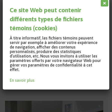
stockage de carbone et la biodiversité (PI).
Determining the amount and long-term stability of
Ce site Web peut contenir
atmospheric carbon sequestered by miscanthus
différents types de fichiers
and switchgrass biomass crops (Co-PI).
témoins (cookies)
Impact of planting trees on abandoned farmlands
on diversity and carbon sequestration (co-PI).
À titre informatif, les fichiers témoins peuvent
Impacts de l’usage des terres et de la valorisation
servir par exemple à améliorer votre expérience
de navigation, afficher des contenus
agroforestière des friches sur la qualité des sols
personnalisés, produire des statistiques
du Témiscamingue (PI).
d’utilisation, etc. Nous vous invitons à utiliser les
Contribution des haies agroforestières à la
paramètres offerts par votre navigateur Web pour
gérer vos paramètres de confidentialité à cet
séquestration du carbone dans les champs en
effet.
grandes cultures (co-PI).
Implanter des forêts énergétiques pour restaurer
En savoir plus
les terres et stocker du carbone (PI).