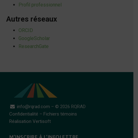
Profil professionnel
Autres réseaux
ORCID
GoogleScholar
ResearchGate
info@rqrad.com
– © 2026 RQRAD
Confidentialité
–
Fichiers témoins
Réalisation Vertisoft
M’INSCRIRE À L’INFOLETTRE