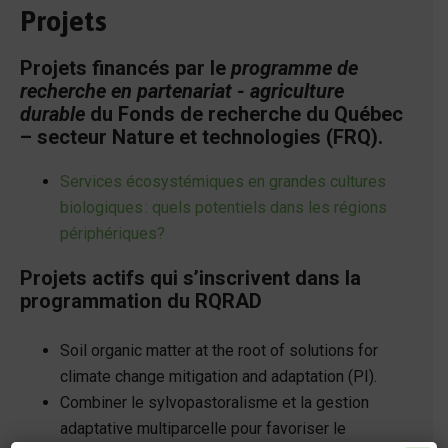
Projets
Projets financés par le
programme de
recherche en partenariat - agriculture
durable
du Fonds de recherche du Québec
– secteur Nature et technologies (FRQ).
Services écosystémiques en grandes cultures
biologiques : quels potentiels dans les régions
périphériques?
Projets actifs qui s’inscrivent dans la
programmation du RQRAD
Soil organic matter at the root of solutions for
climate change mitigation and adaptation (PI).
Combiner le sylvopastoralisme et la gestion
adaptative multiparcelle pour favoriser le