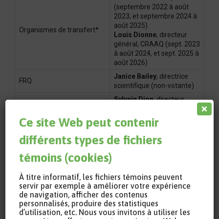
(septembre 2022 à août
2023, et septembre 2024 à
août 2025)
Organismes de transfert*
Louis Dionne
, directeur
général, CRAAQ (sept. 2023
à août 2024, et sept. 2025 à
août 2026)
Janice Bailey
, directrice
FRQ
scientifique (non-votante)
Sylvain Dion
, directeur
général de l’appui à
MAPAQ
l’agriculture durable (non-
Ce site Web peut contenir
votant)
différents types de fichiers
Louise Tremblay
,
RQRAD – direction
directrice adjointe (non
témoins (cookies)
votante)
À titre informatif, les fichiers témoins peuvent
servir par exemple à améliorer votre expérience
de navigation, afficher des contenus
personnalisés, produire des statistiques
* Ces représentants.es siégeront en
d’utilisation, etc. Nous vous invitons à utiliser les