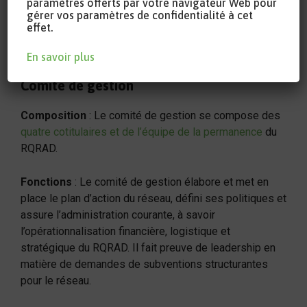
paramètres offerts par votre navigateur Web pour
alternance
gérer vos paramètres de confidentialité à cet
effet.
En savoir plus
Comité de gestion
Composition
: Le comité de gestion se compose des
quatre cotitulaires et de l’équipe de la permanence
du
RQRAD.
Fonctions
: Le comité de gestion élabore et met en
place le plan d’action du réseau, défini ses politiques et
assure l’administration courante, à savoir
l’opérationnalisation financière, logistique et
stratégique du RQRAD. Il fait preuve de leadership en
matière de demandes de subventions structurantes
pour le réseau.