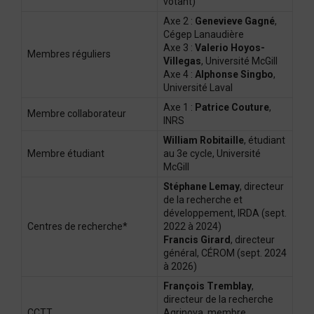
votant)
Axe 2 :
Genevieve Gagné
,
Cégep Lanaudière
Axe 3 :
Valerio Hoyos-
Membres réguliers
Villegas
, Université McGill
Axe 4 :
Alphonse Singbo
,
Université Laval
Axe 1 :
Patrice Couture
,
Membre collaborateur
INRS
William Robitaille
, étudiant
Membre étudiant
au 3e cycle, Université
McGill
Stéphane Lemay
, directeur
de la recherche et
développement, IRDA (sept.
Centres de recherche*
2022 à 2024)
Francis Girard
, directeur
général, CÉROM (sept. 2024
à 2026)
François Tremblay
,
directeur de la recherche
CCTT
Agrinova, membre