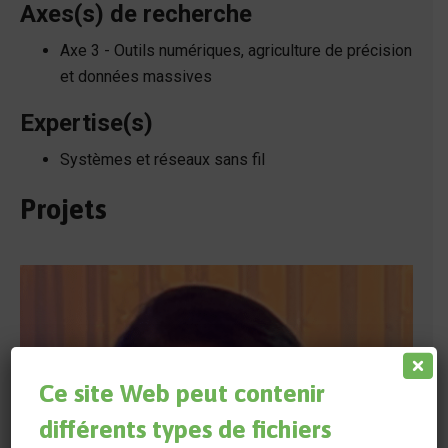
Axes(s) de recherche
Axe 3 - Outils numériques, agriculture de précision
et données massives
Expertise(s)
Systèmes et réseaux sans fil
Projets
Ce site Web peut contenir
différents types de fichiers