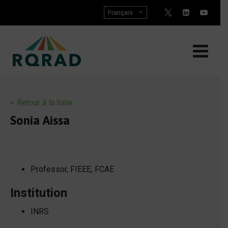
Skip
Français
to
content
< Retour à la liste
Sonia Aissa
Professor, FIEEE, FCAE
Institution
INRS