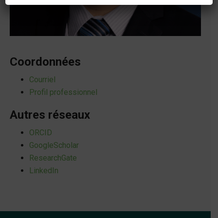
Coordonnées
Courriel
Profil professionnel
Autres réseaux
ORCID
GoogleScholar
ResearchGate
LinkedIn