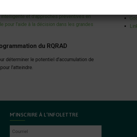
OR
intelligente et d’approches préventives en
Goo
elle pour l’aide à la décision dans les grandes
Lin
a programmation du RQRAD
r déterminer le potentiel d’accumulation de
our l’atteindre.
M’INSCRIRE À L’INFOLETTRE
Courriel