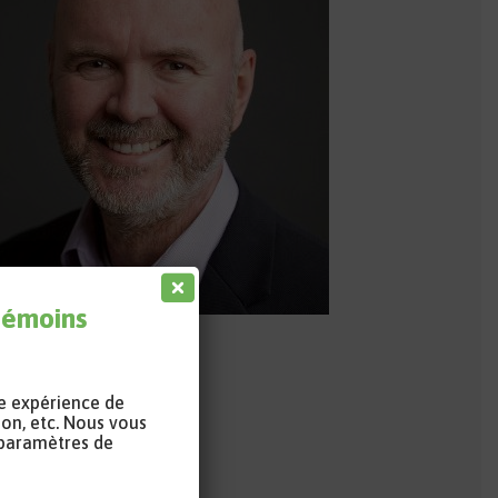
 témoins
données
re expérience de
rriel
ion, etc. Nous vous
 paramètres de
fil professionnel
s réseaux