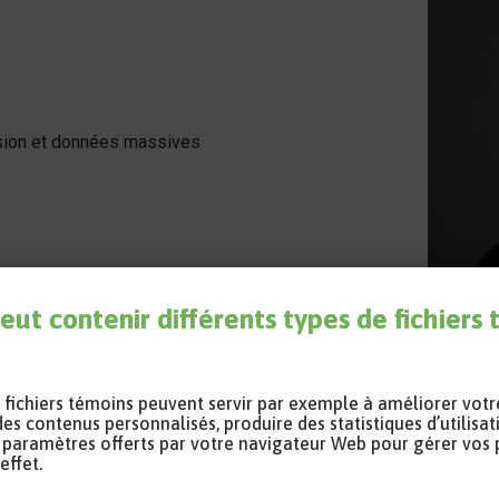
cision et données massives
eut contenir différents types de fichiers
Coor
es fichiers témoins peuvent servir par exemple à améliorer vot
Cou
des contenus personnalisés, produire des statistiques d’utilisat
les paramètres offerts par votre navigateur Web pour gérer vos
Pro
erche en partenariat - agriculture
effet.
 – secteur Nature et technologies
Autre