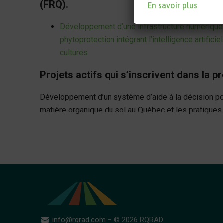
(FRQ).
En savoir plus
Développement d’une infrastructure numérique 
phytoprotection intégrant l’intelligence artifici
cultures
Projets actifs qui s’inscrivent dans l
Développement d’un système d’aide à la décision pou
matière organique du sol au Québec et les pratiques p
info@rqrad.com
– © 2026 RQRAD