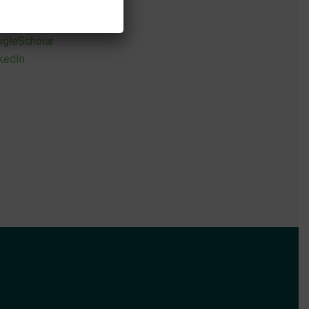
CID
gleScholar
kedIn