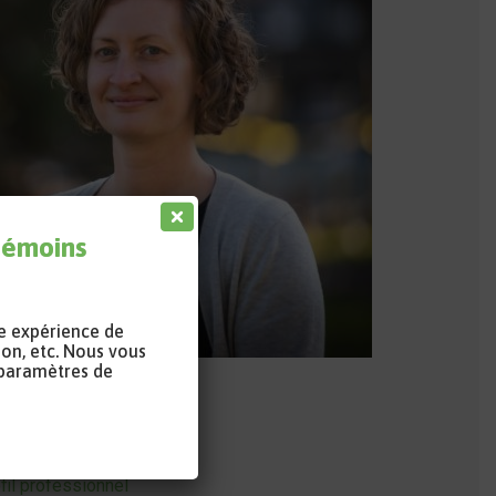
 témoins
re expérience de
ion, etc. Nous vous
 paramètres de
données
rriel
fil professionnel