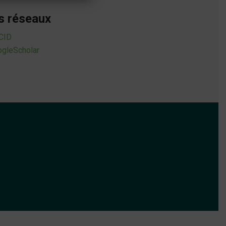
s réseaux
CID
gleScholar