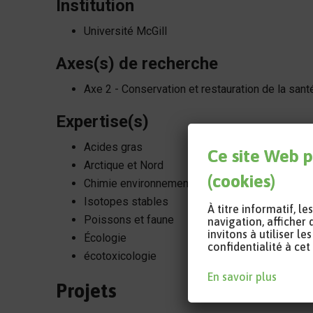
Institution
Université McGill
Axes(s) de recherche
Axe 2 - Conservation et restauration de la sant
Expertise(s)
Acides gras
Ce site Web p
Arctique et Nord
(cookies)
Chimie environnementale
Isotopes stables
À titre informatif, l
Poissons et faune
navigation, afficher 
invitons à utiliser 
Écologie
confidentialité à cet 
écotoxicologie
En savoir plus
Projets