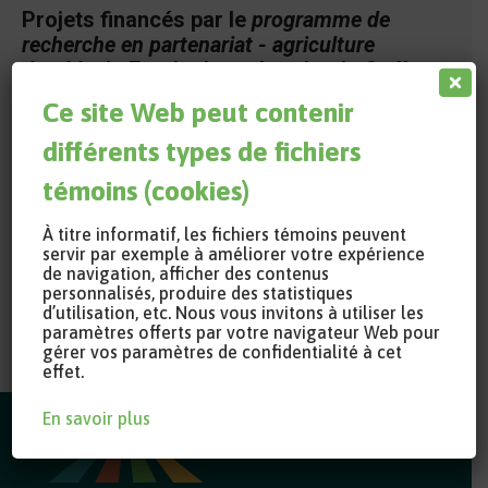
Projets financés par le
programme de
recherche en partenariat - agriculture
durable
du Fonds de recherche du Québec
– secteur Nature et technologies (FRQ).
Ce site Web peut contenir
Développement d’un système d’aide à la décision
différents types de fichiers
pour déterminer le potentiel d’accumulation de
témoins (cookies)
matière organique du sol au Québec et les
pratiques pour l’atteindre
À titre informatif, les fichiers témoins peuvent
servir par exemple à améliorer votre expérience
de navigation, afficher des contenus
personnalisés, produire des statistiques
Coordonnées
d’utilisation, etc. Nous vous invitons à utiliser les
paramètres offerts par votre navigateur Web pour
gérer vos paramètres de confidentialité à cet
effet.
En savoir plus