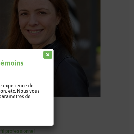
 témoins
re expérience de
ion, etc. Nous vous
 paramètres de
données
rriel
fil professionnel