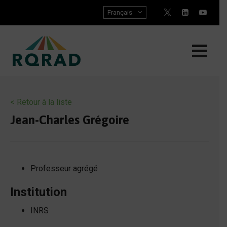
Skip
Français
to
content
< Retour à la liste
Jean-Charles Grégoire
Professeur agrégé
Institution
INRS