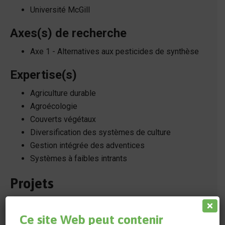
Université McGill
Axes(s) de recherche
Axe 1 - Alternatives aux pesticides de synthèse
Expertise(s)
Agriculture durable
Agroécologie
Couverts végétaux
Diversification des systèmes de culture
Gestion intégrée des adventices
Systèmes à faibles intrants
Projets
Ce site Web peut contenir