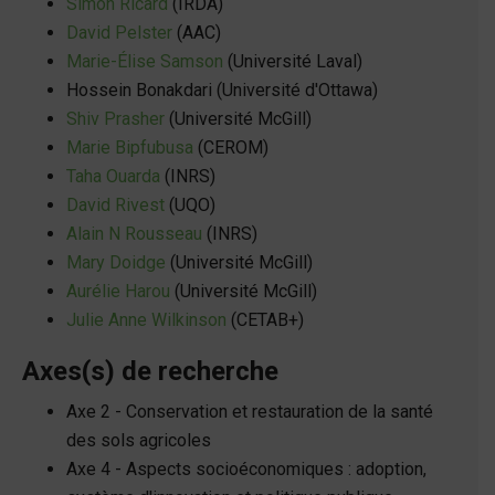
Simon Ricard
(IRDA)
David Pelster
(AAC)
Marie-Élise Samson
(Université Laval)
Hossein Bonakdari (Université d'Ottawa)
Shiv Prasher
(Université McGill)
Marie Bipfubusa
(CEROM)
Taha Ouarda
(INRS)
David Rivest
(UQO)
Alain N Rousseau
(INRS)
Mary Doidge
(Université McGill)
Aurélie Harou
(Université McGill)
Julie Anne Wilkinson
(CETAB+)
Axes(s) de recherche
Axe 2 - Conservation et restauration de la santé
des sols agricoles
Axe 4 - Aspects socioéconomiques : adoption,