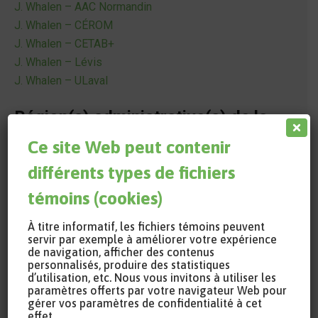
J. Whalen – AAC Normandin
J. Whalen – CÉROM
J. Whalen – CETAB+
J. Whalen – Lévis
J. Whalen – ULaval
Région(s) administrative(s) de la
tenue du projet
Ce site Web peut contenir
02 - Saguenay-Lac-Saint-Jean
différents types de fichiers
03 - Capitale nationale
témoins (cookies)
12 - Chaudière-Appalaches
16 - Montérégie
À titre informatif, les fichiers témoins peuvent
17 - Centre-du-Québec
servir par exemple à améliorer votre expérience
de navigation, afficher des contenus
personnalisés, produire des statistiques
d’utilisation, etc. Nous vous invitons à utiliser les
paramètres offerts par votre navigateur Web pour
gérer vos paramètres de confidentialité à cet
effet.