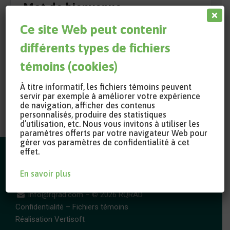
Mot de bienvenue
Ce site Web peut contenir
différents types de fichiers
< Retour à la liste
témoins (cookies)
À titre informatif, les fichiers témoins peuvent
servir par exemple à améliorer votre expérience
Partager
de navigation, afficher des contenus
personnalisés, produire des statistiques
d’utilisation, etc. Nous vous invitons à utiliser les
paramètres offerts par votre navigateur Web pour
gérer vos paramètres de confidentialité à cet
effet.
En savoir plus
info@rqrad.com
– © 2026 RQRAD
Confidentialité
–
Fichiers témoins
Réalisation Vertisoft