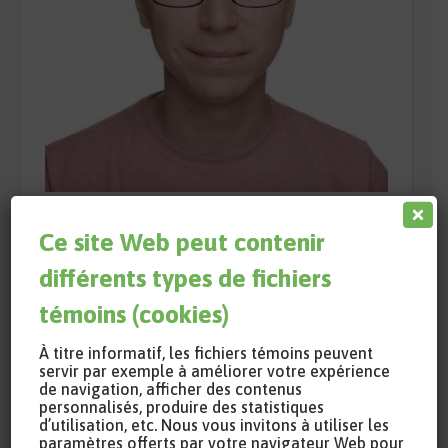
Antoine Zboralski
Ce site Web peut contenir
différents types de fichiers
Ph. D., chercheur postdoctoral
Centre AFSB, INRS
témoins (cookies)
À titre informatif, les fichiers témoins peuvent
servir par exemple à améliorer votre expérience
de navigation, afficher des contenus
personnalisés, produire des statistiques
d’utilisation, etc. Nous vous invitons à utiliser les
paramètres offerts par votre navigateur Web pour