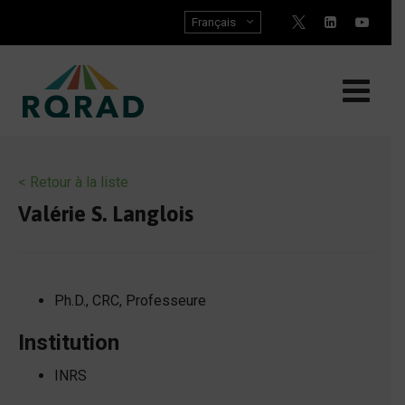
Skip
Français
to
content
< Retour à la liste
Valérie S. Langlois
Ph.D., CRC, Professeure
Institution
INRS