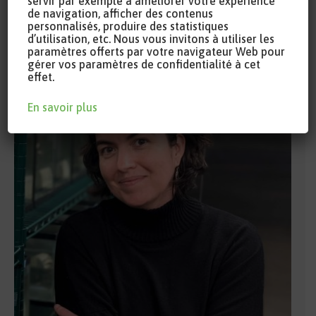
servir par exemple à améliorer votre expérience
The effects of Bacillus thuringiensis serotype
de navigation, afficher des contenus
israelensis in Quebec’s frog species.
personnalisés, produire des statistiques
d’utilisation, etc. Nous vous invitons à utiliser les
paramètres offerts par votre navigateur Web pour
gérer vos paramètres de confidentialité à cet
effet.
En savoir plus