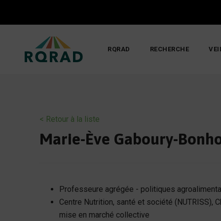
Skip
to
content
RQRAD
RECHERCHE
VEI
< Retour à la liste
Marie-Ève Gaboury-Bon
Professeure agrégée - politiques agroaliment
Centre Nutrition, santé et société (NUTRISS), Ch
mise en marché collective