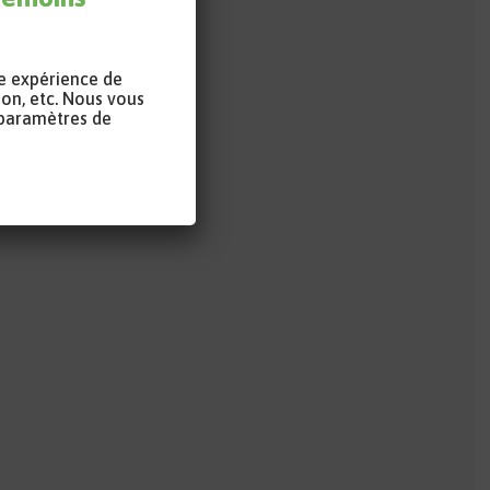
s réseaux
re expérience de
CID
ion, etc. Nous vous
earchGate
 paramètres de