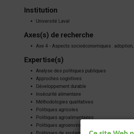
Institution
Université Laval
Axes(s) de recherche
Axe 4 - Aspects socioéconomiques : adoption, 
Expertise(s)
Analyse des politiques publiques
Approches cognitives
Développement durable
Insécurité alimentaire
Méthodologies qualitatives
Politiques agricoles
Politiques agroalimentaires
Politiques agroenvironnementales
Ce site Web p
Politiques de soutien des revenus agricoles