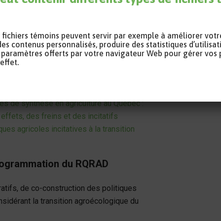
Autre
es fichiers témoins peuvent servir par exemple à améliorer vot
OR
erche en partenariat - agriculture
des contenus personnalisés, produire des statistiques d’utilisat
Res
les paramètres offerts par votre navigateur Web pour gérer vos
 – secteur Nature et technologies
effet.
 : États des lieux
ides de synthèse en agriculture au Québec :
fets, des freins et des incitatifs
es agricoles incitatives à la transition
a programmation du RQRAD
atifs, de co-construction des politiques
nsidérant la transition agroécologique du